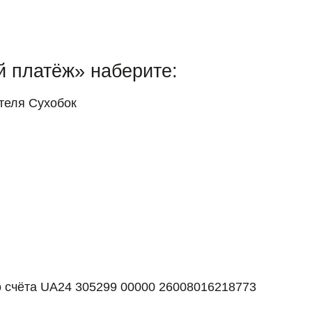
й платёж» наберите:
теля Сухобок
о счёта UA24 305299 00000 26008016218773