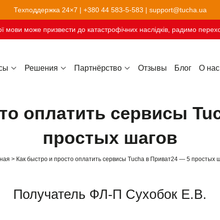
Техподдержка 24×7 |
+380 44 583-5-583
|
support@tucha.ua
ї мови може призвести до катастрофічних наслідків, радимо перехо
сы
Решения
Партнёрство
Отзывы
Блог
О нас
Хостинг сайтов-конструкторов
то оплатить сервисы Tu
простых шагов
ная
Как быстро и просто оплатить сервисы Tucha в Приват24 — 5 простых 
Получатель ФЛ-П Сухобок Е.В.