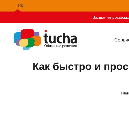
UK
EN
Вживання російсько
Серви
Как быстро и прос
Глав