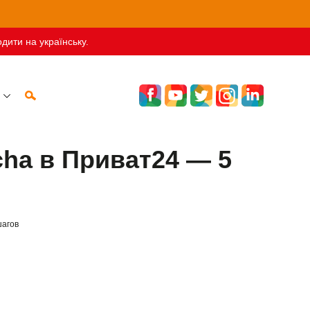
дити на українську.
cha в Приват24 — 5
шагов